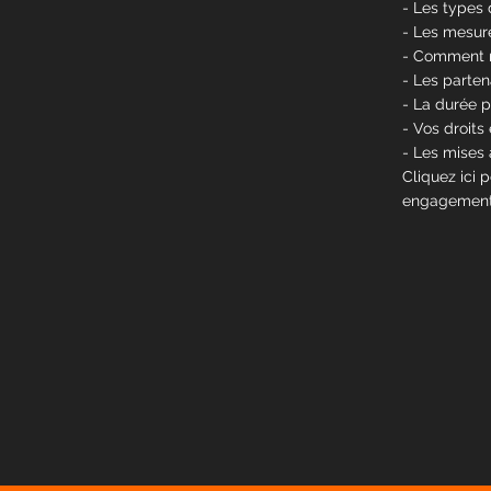
- Les types 
- Les mesur
- Comment no
- Les parte
- La durée 
- Vos droits
- Les mises 
Cliquez ici 
engagement à