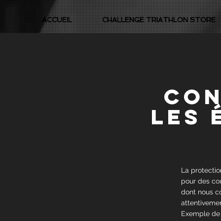
ACCUEIL
CHALLENGE TRIATHLON STORE
con
les 
La protectio
pour des cou
dont nous co
attentivemen
Exemple de 