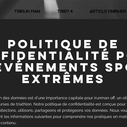
TRIRUN MAN
TRI97.4
ARTICLE FINISHER
Politique de
fidentialité 
événements s
extrêmes
n des données est d'une importance capitale pour irunman off, un site
rses de triathlon. Notre politique de confidentialité est conçue pour
llectons, utilisons, partageons et protégeons vos données. Nous vou
t les informations suivantes pour comprendre nos pratiques en matiè
contenu :